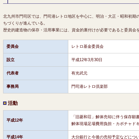
北九州市門司区では、門司港レトロ地区を中心に、明治・大正・昭和初期
ちづくりが進んでいる。
歴史的建造物の保存・活用事業には、資金的裏付けが必要であると委員会
委員会
レトロ基金委員会
設立
平成12年3月30日
代表者
有光武元
事務局
門司港レトロ倶楽部
活動
「旧菱和荘」解体売却に伴う保存願
平成12年
解体現場足場費用負担・カボチャド
平成14年
大分銀行と今後の売却予定などにつ